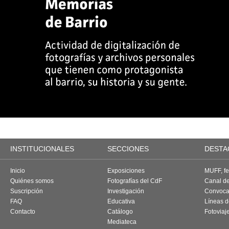
INSTITUCIONALES
SECCIONES
DESTA
Inicio
Exposiciones
MUFF, fes
Quiénes somos
Fotografías del CdF
Canal d
Suscripción
Investigación
Convoca
FAQ
Educativa
Líneas d
Contacto
Catálogo
Fotoviaj
Mediateca