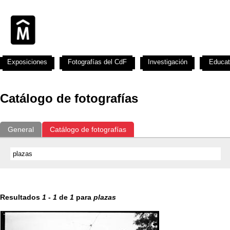
Exposiciones
Fotografías del CdF
Investigación
Educat
Catálogo de fotografías
General
Catálogo de fotografías
Resultados
1
-
1
de
1
para
plazas