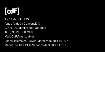
Av. 18 de Julio 885
(entre Andes y Convención)
CP 11100. Montevideo. Uruguay
Tel: [598 2] 1950 7960
Mail:
CdF@imm.gub.uy
Lunes, miércoles, jueves, viernes: de 10 a 19.30 h.
Martes: de 10 a 21 h. Sábados de 9.30 a 14.30 h.