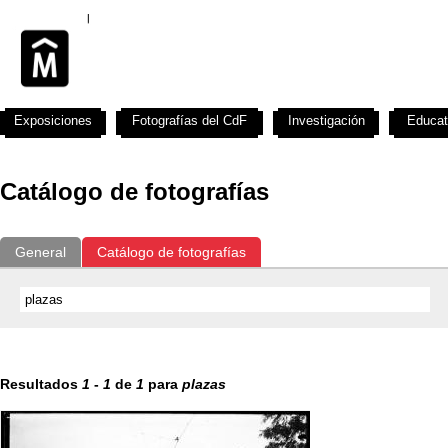
Exposiciones
Fotografías del CdF
Investigación
Educat
Catálogo de fotografías
General
Catálogo de fotografías
Resultados
1
-
1
de
1
para
plazas