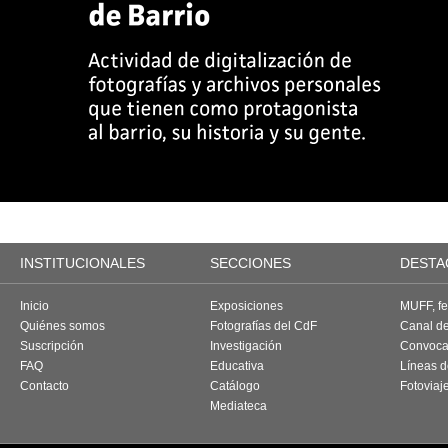
INSTITUCIONALES
SECCIONES
DESTA
Inicio
Exposiciones
MUFF, fes
Quiénes somos
Fotografías del CdF
Canal d
Suscripción
Investigación
Convoca
FAQ
Educativa
Líneas d
Contacto
Catálogo
Fotoviaj
Mediateca