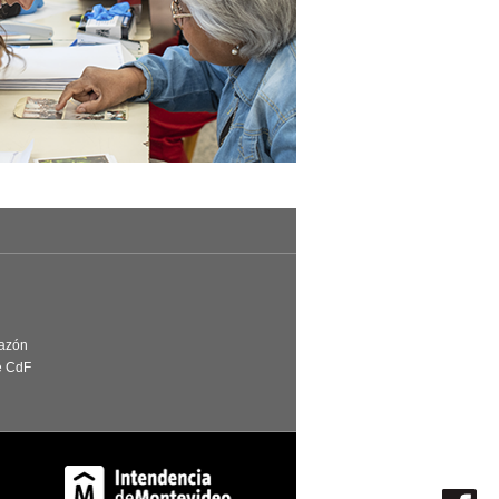
Razón
e CdF