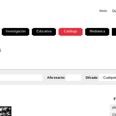
Inicio
Qu
Investigación
Educativa
Catálogo
Mediateca
s
Año exacto:
Década:
F
pl
Ci