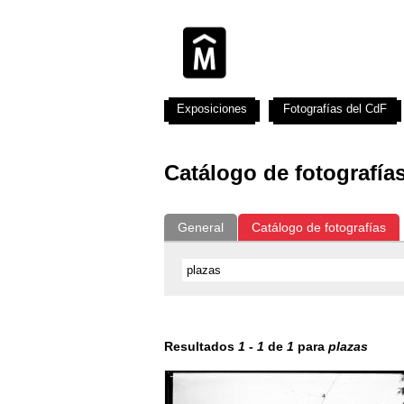
Exposiciones
Fotografías del CdF
Catálogo de fotografía
General
Catálogo de fotografías
Resultados
1
-
1
de
1
para
plazas