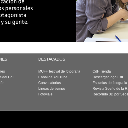
NES
DESTACADOS
nes
MUFF, festival de fotografía
CdF Tienda
as del CdF
Canal de YouTube
Descargar logo CdF
ión
Convocatorias
Escuelas de fotografía
Líneas de tiempo
Revista Sueño de la 
Fotoviaje
Recorrido 3D por Sed
a