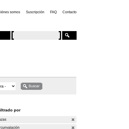
iénes somos
Suscripción
FAQ
Contacto
iltrado por
azas
rcunvalación