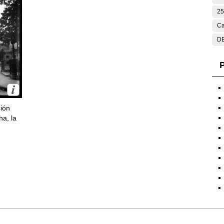
25
Ca
DE
P
ción
ha, la