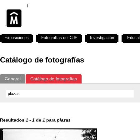
Exposiciones
Fotografías del CdF
Investigación
Educat
Catálogo de fotografías
General
Catálogo de fotografías
Resultados
1
-
1
de
1
para
plazas