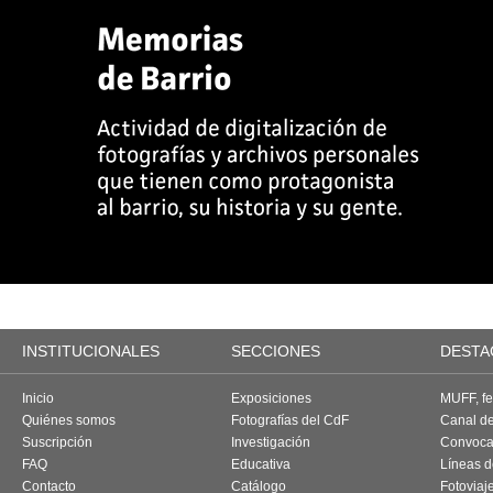
INSTITUCIONALES
SECCIONES
DESTA
Inicio
Exposiciones
MUFF, fes
Quiénes somos
Fotografías del CdF
Canal d
Suscripción
Investigación
Convoca
FAQ
Educativa
Líneas d
Contacto
Catálogo
Fotoviaj