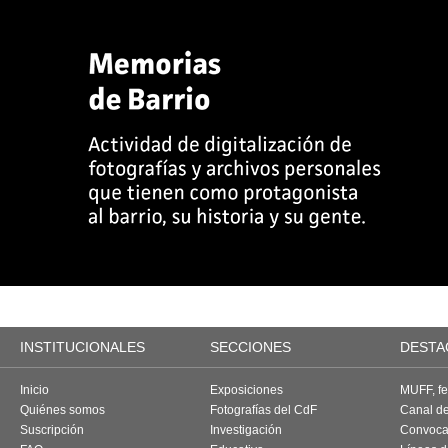
INSTITUCIONALES
SECCIONES
DESTA
Inicio
Exposiciones
MUFF, fes
Quiénes somos
Fotografías del CdF
Canal d
Suscripción
Investigación
Convoca