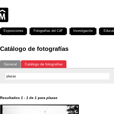
Exposiciones
Fotografías del CdF
Investigación
Educat
Catálogo de fotografías
General
Catálogo de fotografías
Resultados
1
-
1
de
1
para
plazas