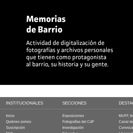
INSTITUCIONALES
SECCIONES
DESTA
Inicio
Exposiciones
MUFF, fes
Quiénes somos
Fotografías del CdF
Canal d
Suscripción
Investigación
Convoca