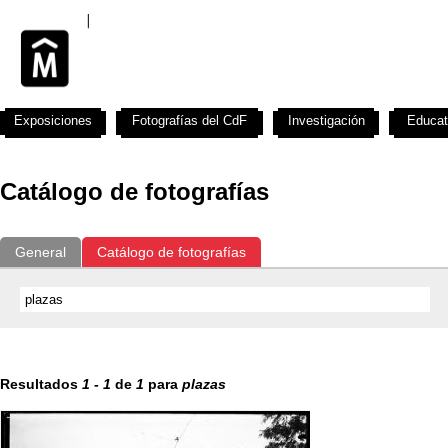
Exposiciones
Fotografías del CdF
Investigación
Educat
Catálogo de fotografías
General
Catálogo de fotografías
Resultados
1
-
1
de
1
para
plazas