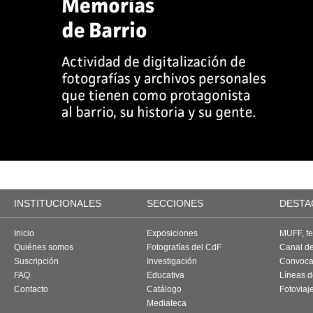
INSTITUCIONALES
SECCIONES
DESTA
Inicio
Exposiciones
MUFF, fes
Quiénes somos
Fotografías del CdF
Canal d
Suscripción
Investigación
Convoca
FAQ
Educativa
Líneas d
Contacto
Catálogo
Fotoviaj
Mediateca