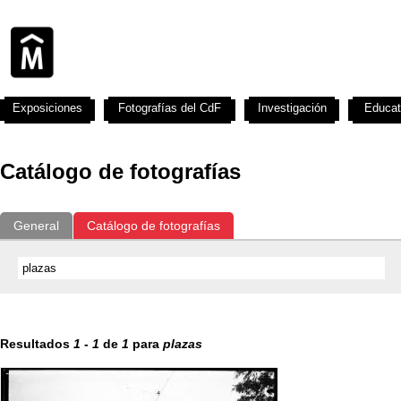
Exposiciones
Fotografías del CdF
Investigación
Educat
Catálogo de fotografías
General
Catálogo de fotografías
Resultados
1
-
1
de
1
para
plazas