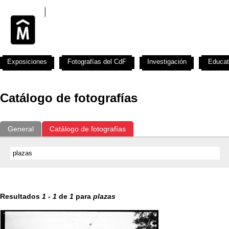
Exposiciones
Fotografías del CdF
Investigación
Educat
Catálogo de fotografías
General
Catálogo de fotografías
Resultados
1
-
1
de
1
para
plazas