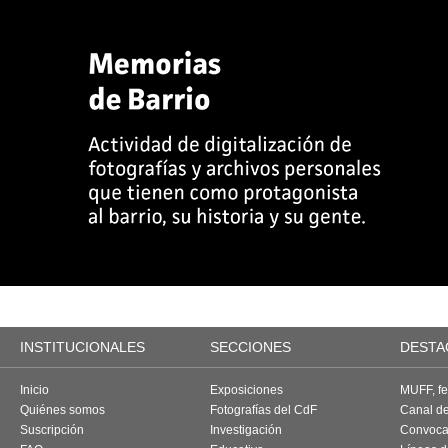
INSTITUCIONALES
SECCIONES
DESTA
Inicio
Exposiciones
MUFF, fes
Quiénes somos
Fotografías del CdF
Canal d
Suscripción
Investigación
Convoca