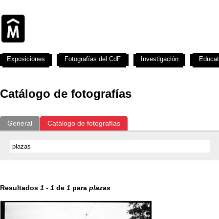
Exposiciones
Fotografías del CdF
Investigación
Educat
Catálogo de fotografías
General
Catálogo de fotografías
Resultados
1
-
1
de
1
para
plazas