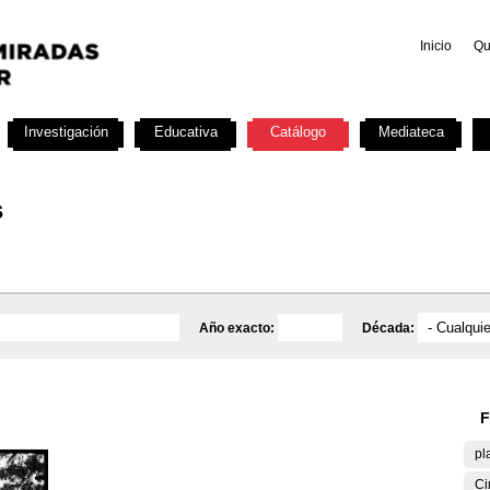
Inicio
Qu
Investigación
Educativa
Catálogo
Mediateca
s
Año exacto:
Década:
F
pl
Ci