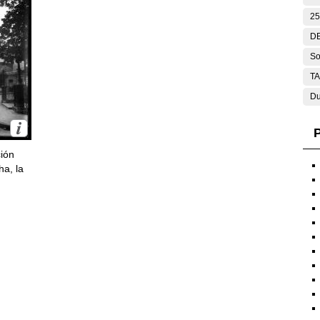
25
DE
So
T
Du
P
ción
ha, la