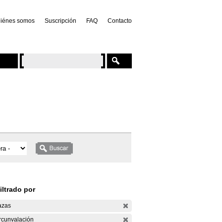
iénes somos
Suscripción
FAQ
Contacto
iltrado por
azas
rcunvalación