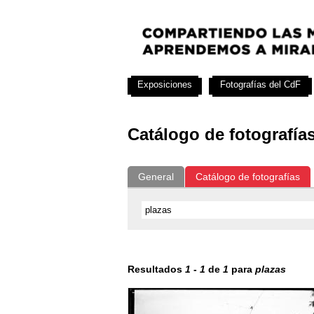
Exposiciones
Fotografías del CdF
Catálogo de fotografía
General
Catálogo de fotografías
Resultados
1
-
1
de
1
para
plazas