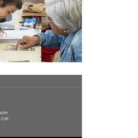
Razón
e CdF