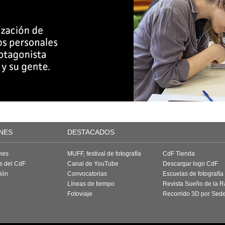
NES
DESTACADOS
nes
MUFF, festival de fotografía
CdF Tienda
as del CdF
Canal de YouTube
Descargar logo CdF
ión
Convocatorias
Escuelas de fotografía
Líneas de tiempo
Revista Sueño de la 
Fotoviaje
Recorrido 3D por Sed
a