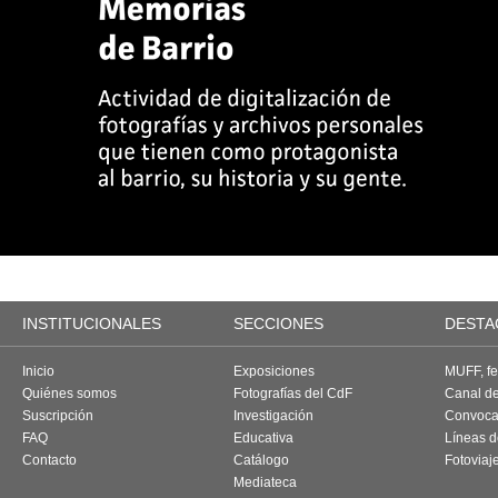
INSTITUCIONALES
SECCIONES
DESTA
Inicio
Exposiciones
MUFF, fes
Quiénes somos
Fotografías del CdF
Canal d
Suscripción
Investigación
Convoca
FAQ
Educativa
Líneas d
Contacto
Catálogo
Fotoviaj
Mediateca