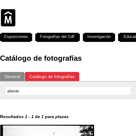
Exposiciones
Fotografías del CdF
Investigación
Educat
Catálogo de fotografías
General
Catálogo de fotografías
Resultados
1
-
1
de
1
para
plazas