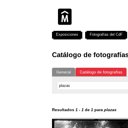
Exposiciones
Fotografías del CdF
Catálogo de fotografía
General
Catálogo de fotografías
Resultados
1
-
1
de
1
para
plazas