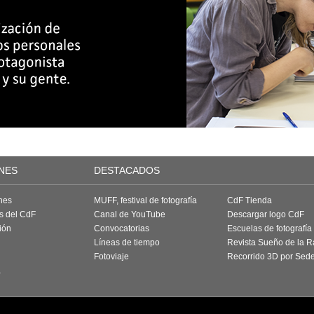
NES
DESTACADOS
nes
MUFF, festival de fotografía
CdF Tienda
as del CdF
Canal de YouTube
Descargar logo CdF
ión
Convocatorias
Escuelas de fotografía
Líneas de tiempo
Revista Sueño de la 
Fotoviaje
Recorrido 3D por Sed
a