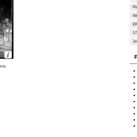
Pl
Ni
E
17
Ju
P
rro.