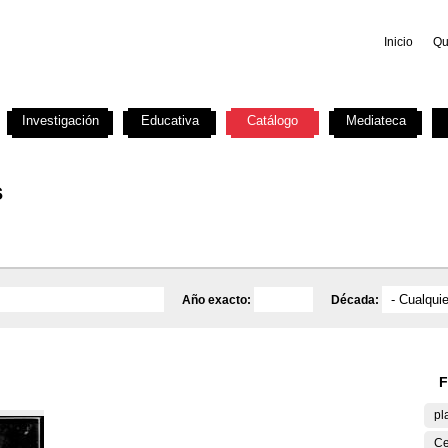
Inicio
Qu
Investigación
Educativa
Catálogo
Mediateca
s
Año exacto:
Década:
F
pl
Ce