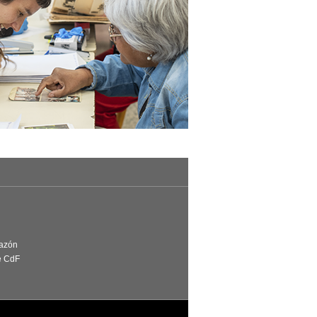
Razón
e CdF