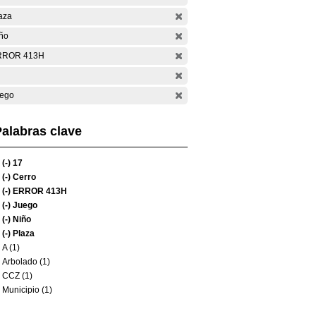
aza
ño
RROR 413H
ego
alabras clave
(-)
17
(-)
Cerro
(-)
ERROR 413H
(-)
Juego
(-)
Niño
(-)
Plaza
A (1)
Arbolado (1)
CCZ (1)
Municipio (1)