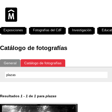
Exposiciones
Fotografías del CdF
Investigación
Educat
Catálogo de fotografías
General
Catálogo de fotografías
Resultados
1
-
1
de
1
para
plazas