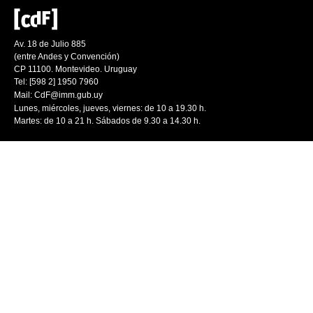
Av. 18 de Julio 885
(entre Andes y Convención)
CP 11100. Montevideo. Uruguay
Tel: [598 2] 1950 7960
Mail:
CdF@imm.gub.uy
Lunes, miércoles, jueves, viernes: de 10 a 19.30 h.
Martes: de 10 a 21 h. Sábados de 9.30 a 14.30 h.