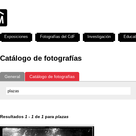
Exposiciones
Fotografías del CdF
Investigación
Educat
Catálogo de fotografías
General
Catálogo de fotografías
Resultados
1
-
1
de
1
para
plazas