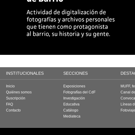
INSTITUCIONALES
SECCIONES
DESTA
Inicio
Exposiciones
MUFF, fes
Quiénes somos
Fotografías del CdF
Canal d
Suscripción
Investigación
Convoca
FAQ
Educativa
Líneas d
Contacto
Catálogo
Fotoviaj
Mediateca