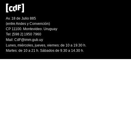
Av. 18 de Julio 885
(entre Andes y Convención)
CP 11100. Montevideo. Uruguay
Tel: [598 2] 1950 7960
Mail:
CdF@imm.gub.uy
Lunes, miércoles, jueves, viernes: de 10 a 19.30 h.
Martes: de 10 a 21 h. Sábados de 9.30 a 14.30 h.