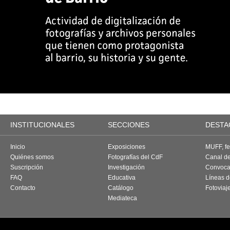
INSTITUCIONALES
SECCIONES
DESTA
Inicio
Exposiciones
MUFF, fes
Quiénes somos
Fotografías del CdF
Canal d
Suscripción
Investigación
Convoca
FAQ
Educativa
Líneas d
Contacto
Catálogo
Fotoviaj
Mediateca