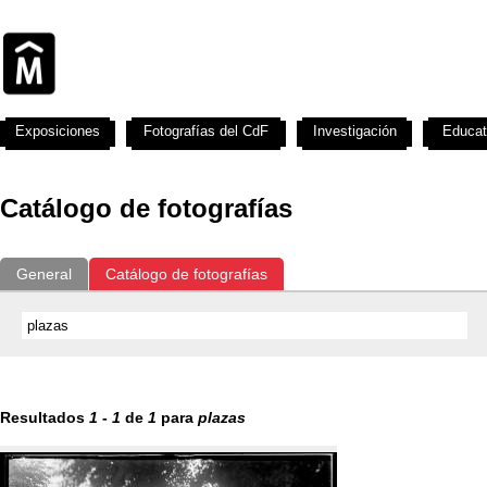
Exposiciones
Fotografías del CdF
Investigación
Educat
Catálogo de fotografías
General
Catálogo de fotografías
Resultados
1
-
1
de
1
para
plazas