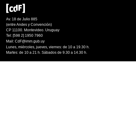
Av. 18 de Julio 885
(entre Andes y Convención)
CP 11100. Montevideo. Uruguay
Tel: [598 2] 1950 7960
Mail:
CdF@imm.gub.uy
Lunes, miércoles, jueves, viernes: de 10 a 19.30 h.
Martes: de 10 a 21 h. Sábados de 9.30 a 14.30 h.