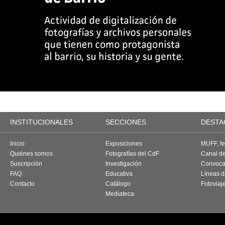
INSTITUCIONALES
SECCIONES
DESTA
Inicio
Exposiciones
MUFF, fes
Quiénes somos
Fotografías del CdF
Canal d
Suscripción
Investigación
Convoca
FAQ
Educativa
Líneas d
Contacto
Catálogo
Fotoviaj
Mediateca