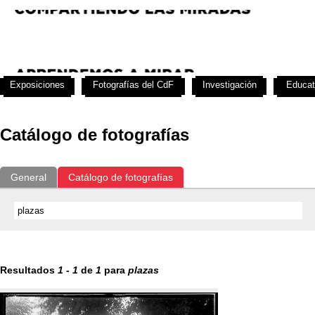
Exposiciones
Fotografías del CdF
Investigación
Educat
Catálogo de fotografías
General
Catálogo de fotografías
Resultados
1
-
1
de
1
para
plazas