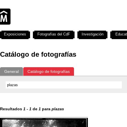
Exposiciones
Fotografías del CdF
Investigación
Educat
Catálogo de fotografías
General
Catálogo de fotografías
Resultados
1
-
1
de
1
para
plazas