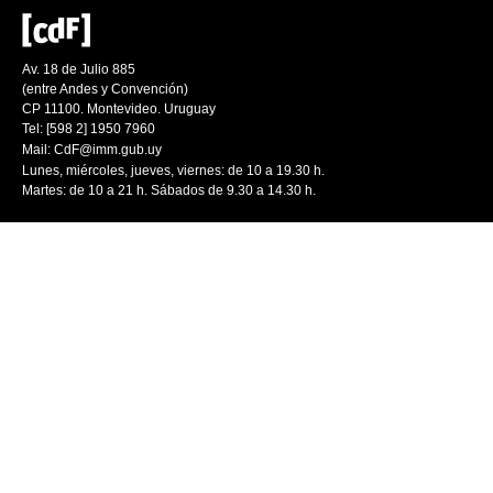
Av. 18 de Julio 885
(entre Andes y Convención)
CP 11100. Montevideo. Uruguay
Tel: [598 2] 1950 7960
Mail:
CdF@imm.gub.uy
Lunes, miércoles, jueves, viernes: de 10 a 19.30 h.
Martes: de 10 a 21 h. Sábados de 9.30 a 14.30 h.