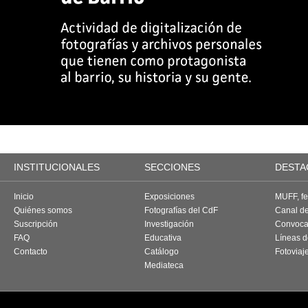
INSTITUCIONALES
SECCIONES
DESTA
Inicio
Exposiciones
MUFF, fes
Quiénes somos
Fotografías del CdF
Canal d
Suscripción
Investigación
Convoca
FAQ
Educativa
Líneas d
Contacto
Catálogo
Fotoviaj
Mediateca