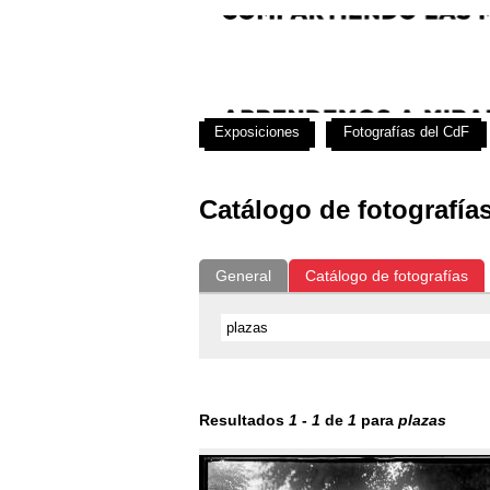
Exposiciones
Fotografías del CdF
Catálogo de fotografía
General
Catálogo de fotografías
Resultados
1
-
1
de
1
para
plazas