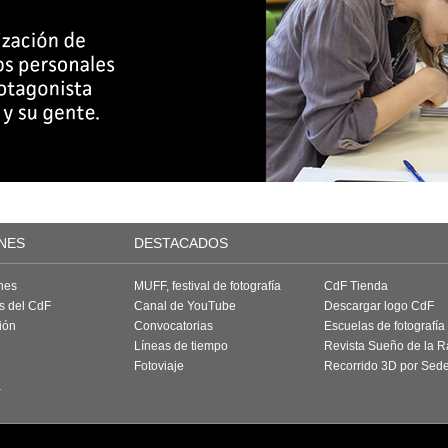
NES
DESTACADOS
nes
MUFF, festival de fotografía
CdF Tienda
as del CdF
Canal de YouTube
Descargar logo CdF
ión
Convocatorias
Escuelas de fotografía
Líneas de tiempo
Revista Sueño de la 
Fotoviaje
Recorrido 3D por Sed
a