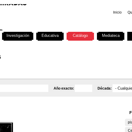
Inicio
Qu
Investigación
Educativa
Catálogo
Mediateca
s
Año exacto:
Década:
F
pl
Ce