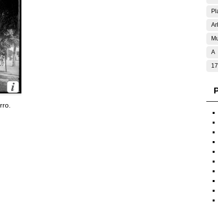
Pl
Ar
Mu
A
17
P
rro.