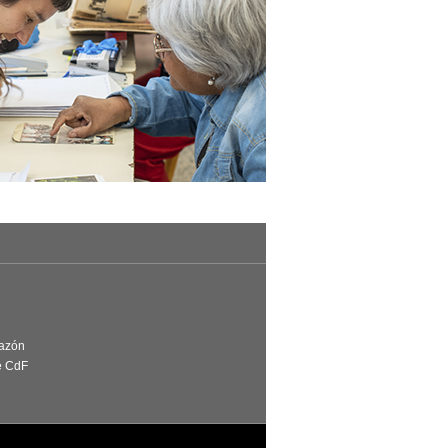
Razón
e CdF