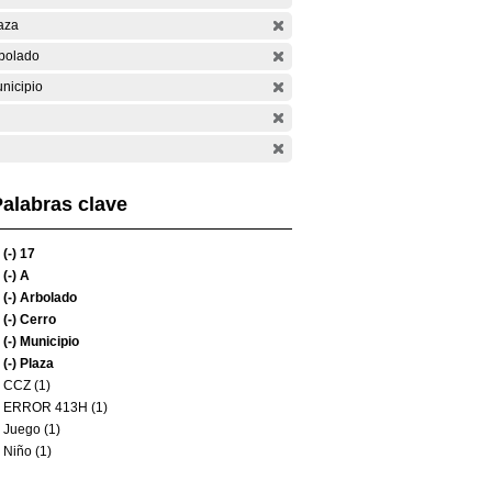
aza
bolado
nicipio
alabras clave
(-)
17
(-)
A
(-)
Arbolado
(-)
Cerro
(-)
Municipio
(-)
Plaza
CCZ (1)
ERROR 413H (1)
Juego (1)
Niño (1)