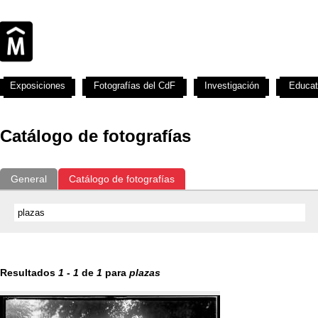
Exposiciones
Fotografías del CdF
Investigación
Educat
Catálogo de fotografías
General
Catálogo de fotografías
Resultados
1
-
1
de
1
para
plazas