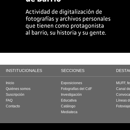
INSTITUCIONALES
SECCIONES
DESTA
Inicio
Exposiciones
MUFF, fes
Quiénes somos
Fotografías del CdF
Canal d
Suscripción
Investigación
Convoca
FAQ
Educativa
Líneas d
Contacto
Catálogo
Fotoviaj
Mediateca