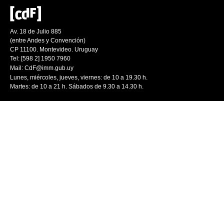
Av. 18 de Julio 885
(entre Andes y Convención)
CP 11100. Montevideo. Uruguay
Tel: [598 2] 1950 7960
Mail:
CdF@imm.gub.uy
Lunes, miércoles, jueves, viernes: de 10 a 19.30 h.
Martes: de 10 a 21 h. Sábados de 9.30 a 14.30 h.