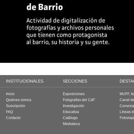
INSTITUCIONALES
SECCIONES
DESTA
Inicio
Exposiciones
MUFF, fes
Quiénes somos
Fotografías del CdF
Canal d
Suscripción
Investigación
Convoca
FAQ
Educativa
Líneas d
Contacto
Catálogo
Fotoviaj
Mediateca