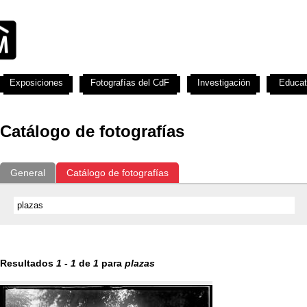
Exposiciones
Fotografías del CdF
Investigación
Educat
Catálogo de fotografías
General
Catálogo de fotografías
Resultados
1
-
1
de
1
para
plazas