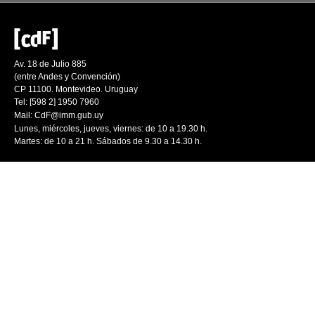
Av. 18 de Julio 885
(entre Andes y Convención)
CP 11100. Montevideo. Uruguay
Tel: [598 2] 1950 7960
Mail:
CdF@imm.gub.uy
Lunes, miércoles, jueves, viernes: de 10 a 19.30 h.
Martes: de 10 a 21 h. Sábados de 9.30 a 14.30 h.