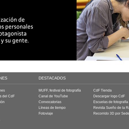
NES
DESTACADOS
nes
MUFF, festival de fotografía
CdF Tienda
as del CdF
Canal de YouTube
Descargar logo CdF
ión
Convocatorias
Escuelas de fotografía
Líneas de tiempo
Revista Sueño de la 
Fotoviaje
Recorrido 3D por Sed
a