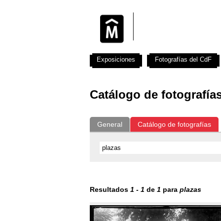
Exposiciones
Fotografías del CdF
Catálogo de fotografía
General
Catálogo de fotografías
Resultados
1
-
1
de
1
para
plazas