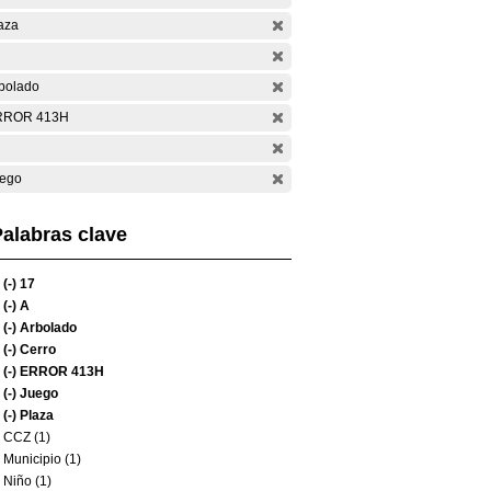
aza
bolado
RROR 413H
ego
alabras clave
(-)
17
(-)
A
(-)
Arbolado
(-)
Cerro
(-)
ERROR 413H
(-)
Juego
(-)
Plaza
CCZ (1)
Municipio (1)
Niño (1)