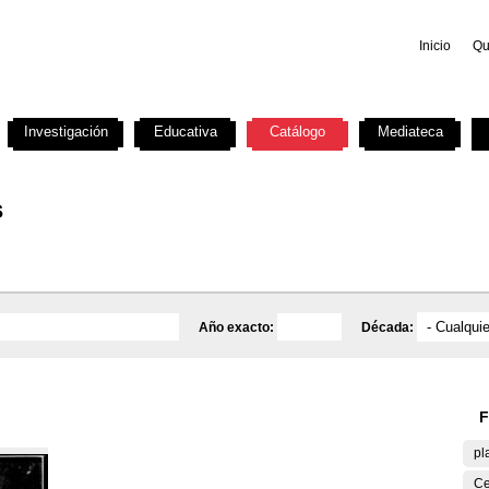
Inicio
Qu
Investigación
Educativa
Catálogo
Mediateca
s
Año exacto:
Década:
F
pl
Ce