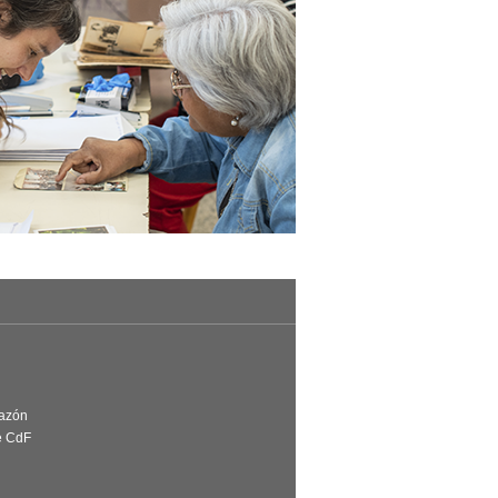
Razón
e CdF