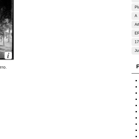
Pl
A
Ar
E
17
Ju
P
rro.