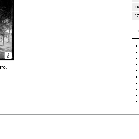
Pl
17
P
rro.