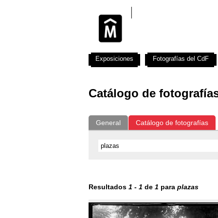
Exposiciones
Fotografías del CdF
Catálogo de fotografía
General
Catálogo de fotografías
Resultados
1
-
1
de
1
para
plazas