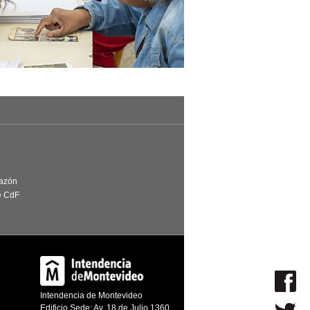
Razón
e CdF
Intendencia de Montevideo
Edificio Sede: Av. 18 de Julio 1360