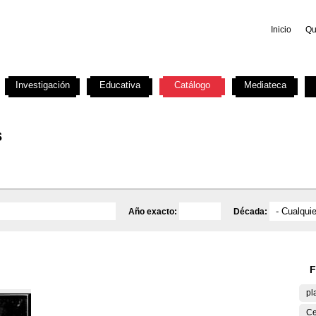
Inicio
Qu
Investigación
Educativa
Catálogo
Mediateca
s
Año exacto:
Década:
F
pl
Ce