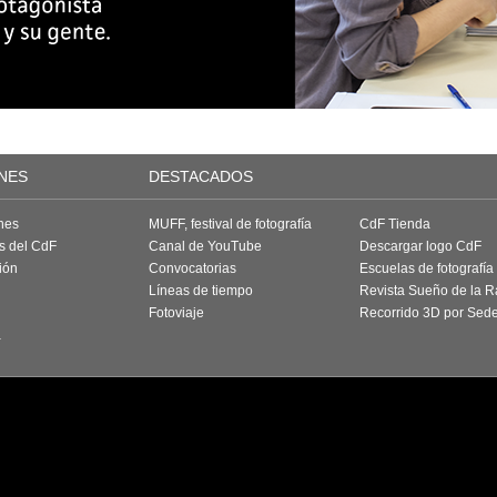
NES
DESTACADOS
nes
MUFF, festival de fotografía
CdF Tienda
as del CdF
Canal de YouTube
Descargar logo CdF
ión
Convocatorias
Escuelas de fotografía
Líneas de tiempo
Revista Sueño de la 
Fotoviaje
Recorrido 3D por Sed
a