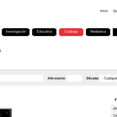
Inicio
Qu
Investigación
Educativa
Catálogo
Mediateca
s
Año exacto:
Década:
F
pl
Ce