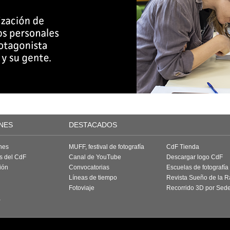
NES
DESTACADOS
nes
MUFF, festival de fotografía
CdF Tienda
as del CdF
Canal de YouTube
Descargar logo CdF
ión
Convocatorias
Escuelas de fotografía
Líneas de tiempo
Revista Sueño de la 
Fotoviaje
Recorrido 3D por Sed
a