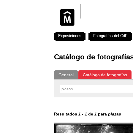
Exposiciones
Fotografías del CdF
Catálogo de fotografía
General
Catálogo de fotografías
Resultados
1
-
1
de
1
para
plazas