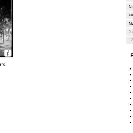
Ni
Pl
Mu
Ju
17
P
rro.