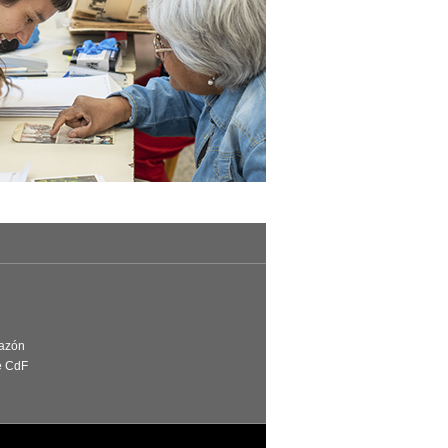
Razón
e CdF