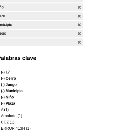
ño
aza
nicipio
ego
alabras clave
(-)
17
(-)
Cerro
(-)
Juego
(-)
Municipio
(-)
Niño
(-)
Plaza
A (1)
Arbolado (1)
CCZ (1)
ERROR 413H (1)