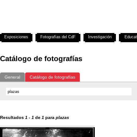
Exposiciones
Fotografías del CdF
Investigación
Educat
Catálogo de fotografías
General
Catálogo de fotografías
Resultados
1
-
1
de
1
para
plazas