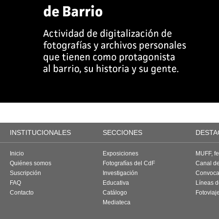
INSTITUCIONALES
SECCIONES
DESTA
Inicio
Exposiciones
MUFF, fes
Quiénes somos
Fotografías del CdF
Canal d
Suscripción
Investigación
Convoca
FAQ
Educativa
Líneas d
Contacto
Catálogo
Fotoviaj
Mediateca