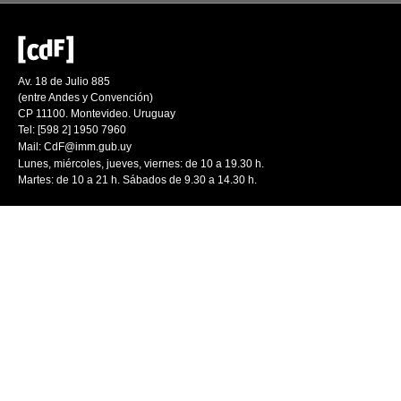
Av. 18 de Julio 885
(entre Andes y Convención)
CP 11100. Montevideo. Uruguay
Tel: [598 2] 1950 7960
Mail:
CdF@imm.gub.uy
Lunes, miércoles, jueves, viernes: de 10 a 19.30 h.
Martes: de 10 a 21 h. Sábados de 9.30 a 14.30 h.