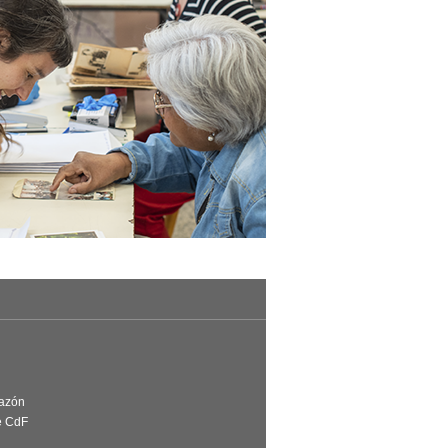
Razón
e CdF