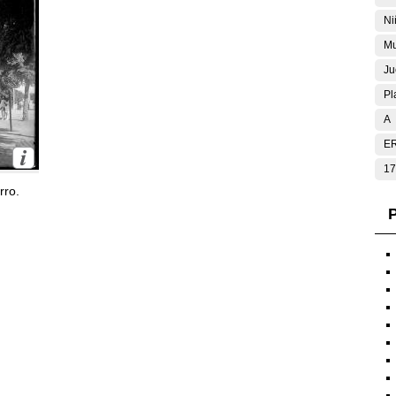
Ni
Mu
Ju
Pl
A
E
17
rro.
P