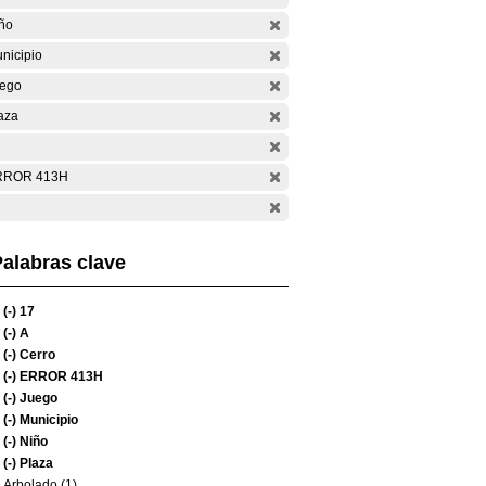
ño
nicipio
ego
aza
RROR 413H
alabras clave
(-)
17
(-)
A
(-)
Cerro
(-)
ERROR 413H
(-)
Juego
(-)
Municipio
(-)
Niño
(-)
Plaza
Arbolado (1)