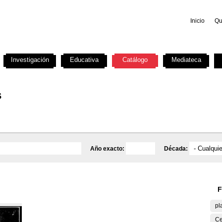
Inicio
Qu
Investigación
Educativa
Catálogo
Mediateca
s
Año exacto:
Década:
F
pl
Ce