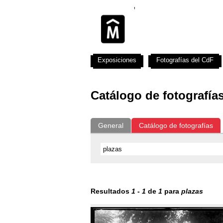
Exposiciones
Fotografías del CdF
Catálogo de fotografía
General
Catálogo de fotografías
Resultados
1
-
1
de
1
para
plazas