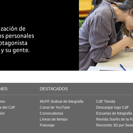
NES
DESTACADOS
nes
MUFF, festival de fotografía
CdF Tienda
as del CdF
Canal de YouTube
Descargar logo CdF
ión
Convocatorias
Escuelas de fotografía
Líneas de tiempo
Revista Sueño de la 
Fotoviaje
Recorrido 3D por Sed
a