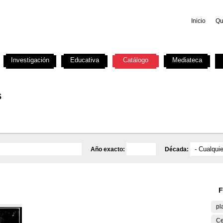
Inicio
Qu
Investigación
Educativa
Catálogo
Mediateca
s
Año exacto:
Década:
F
pl
Ce