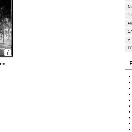
Ni
Ju
Pl
17
A
E
P
rro.