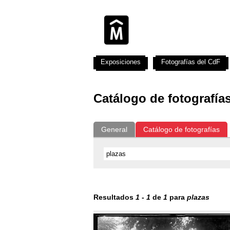
Exposiciones
Fotografías del CdF
Catálogo de fotografía
General
Catálogo de fotografías
Resultados
1
-
1
de
1
para
plazas