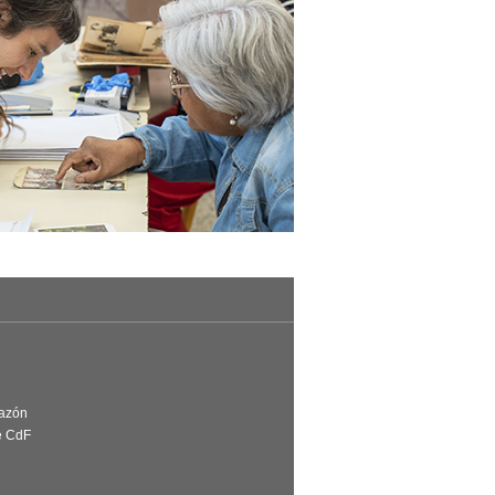
Razón
e CdF