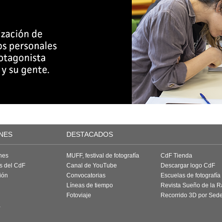
NES
DESTACADOS
nes
MUFF, festival de fotografía
CdF Tienda
as del CdF
Canal de YouTube
Descargar logo CdF
ión
Convocatorias
Escuelas de fotografía
Líneas de tiempo
Revista Sueño de la 
Fotoviaje
Recorrido 3D por Sed
a