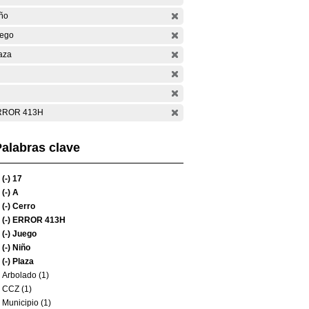
ño
ego
aza
RROR 413H
alabras clave
(-)
17
(-)
A
(-)
Cerro
(-)
ERROR 413H
(-)
Juego
(-)
Niño
(-)
Plaza
Arbolado (1)
CCZ (1)
Municipio (1)