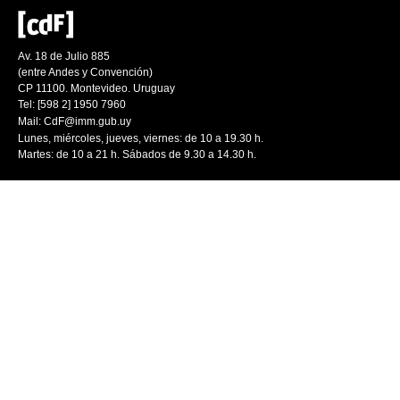
Av. 18 de Julio 885
(entre Andes y Convención)
CP 11100. Montevideo. Uruguay
Tel: [598 2] 1950 7960
Mail:
CdF@imm.gub.uy
Lunes, miércoles, jueves, viernes: de 10 a 19.30 h.
Martes: de 10 a 21 h. Sábados de 9.30 a 14.30 h.