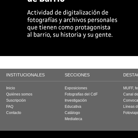
INSTITUCIONALES
SECCIONES
DESTA
Inicio
Exposiciones
MUFF, fes
Quiénes somos
Fotografías del CdF
Canal d
Suscripción
Investigación
Convoca
FAQ
Educativa
Líneas d
Contacto
Catálogo
Fotoviaj
Mediateca