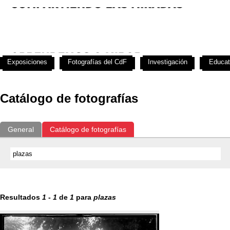
Exposiciones
Fotografías del CdF
Investigación
Educat
Catálogo de fotografías
General
Catálogo de fotografías
Resultados
1
-
1
de
1
para
plazas