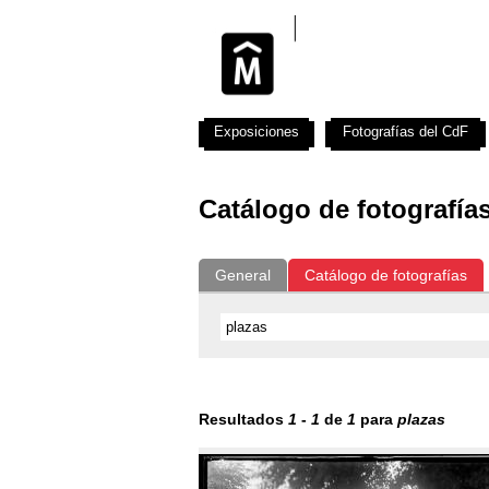
Exposiciones
Fotografías del CdF
Catálogo de fotografía
General
Catálogo de fotografías
Resultados
1
-
1
de
1
para
plazas