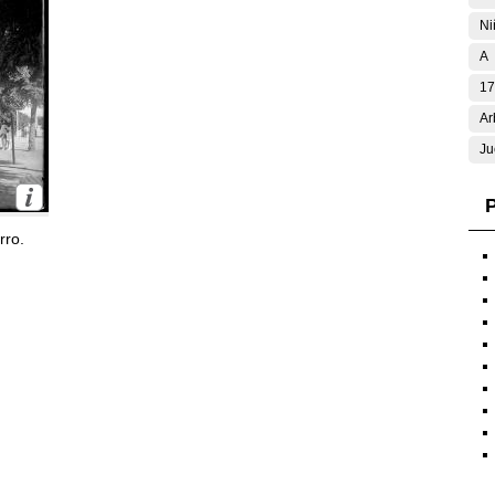
Ni
A
17
Ar
Ju
P
rro.