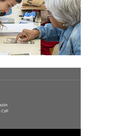
Razón
e CdF