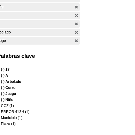
ño
bolado
ego
alabras clave
(-)
17
(-)
A
(-)
Arbolado
(-)
Cerro
(-)
Juego
(-)
Niño
CCZ (1)
ERROR 413H (1)
Municipio (1)
Plaza (1)