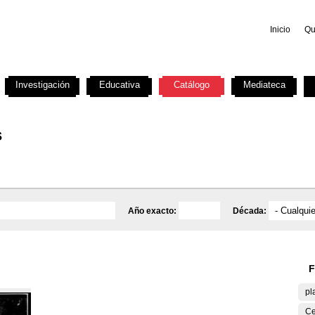
Inicio
Qu
Investigación
Educativa
Catálogo
Mediateca
s
Año exacto:
Década:
F
pl
Ce