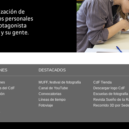
NES
DESTACADOS
nes
MUFF, festival de fotografía
CdF Tienda
as del CdF
Canal de YouTube
Descargar logo CdF
ión
Convocatorias
Escuelas de fotografía
Líneas de tiempo
Revista Sueño de la 
Fotoviaje
Recorrido 3D por Sed
a