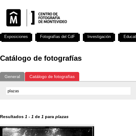
Exposiciones
Fotografías del CdF
Investigación
Educat
Catálogo de fotografías
General
Catálogo de fotografías
Resultados
1
-
1
de
1
para
plazas