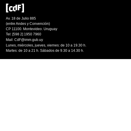
Av. 18 de Julio 885
(entre Andes y Convención)
CP 11100. Montevideo. Uruguay
Tel: [598 2] 1950 7960
Mail:
CdF@imm.gub.uy
Lunes, miércoles, jueves, viernes: de 10 a 19.30 h.
Martes: de 10 a 21 h. Sábados de 9.30 a 14.30 h.