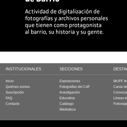
INSTITUCIONALES
SECCIONES
DESTA
Inicio
Exposiciones
MUFF, fes
Quiénes somos
Fotografías del CdF
Canal d
Suscripción
Investigación
Convoca
FAQ
Educativa
Líneas d
Contacto
Catálogo
Fotoviaj
Mediateca