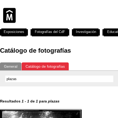
Exposiciones
Fotografías del CdF
Investigación
Educat
Catálogo de fotografías
General
Catálogo de fotografías
Resultados
1
-
1
de
1
para
plazas