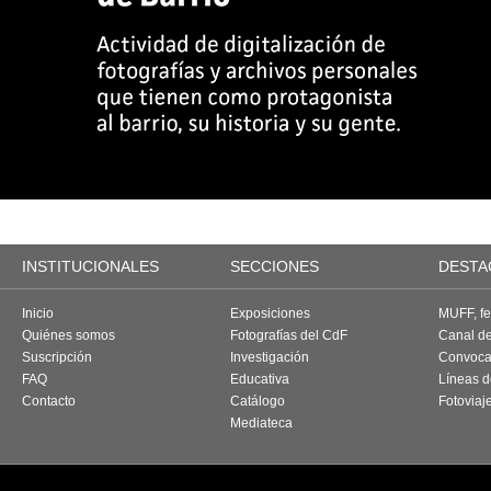
INSTITUCIONALES
SECCIONES
DESTA
Inicio
Exposiciones
MUFF, fes
Quiénes somos
Fotografías del CdF
Canal d
Suscripción
Investigación
Convoca
FAQ
Educativa
Líneas d
Contacto
Catálogo
Fotoviaj
Mediateca