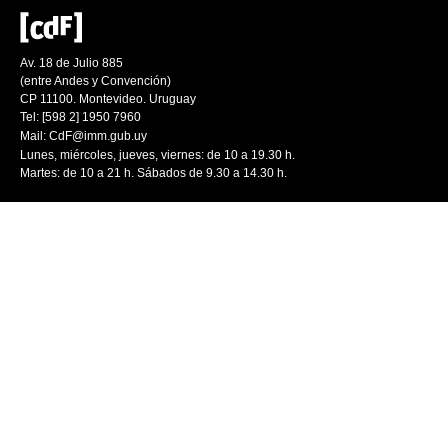
Av. 18 de Julio 885
(entre Andes y Convención)
CP 11100. Montevideo. Uruguay
Tel: [598 2] 1950 7960
Mail:
CdF@imm.gub.uy
Lunes, miércoles, jueves, viernes: de 10 a 19.30 h.
Martes: de 10 a 21 h. Sábados de 9.30 a 14.30 h.