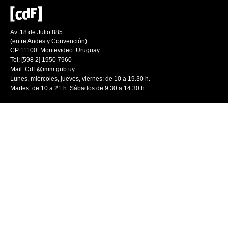
Av. 18 de Julio 885
(entre Andes y Convención)
CP 11100. Montevideo. Uruguay
Tel: [598 2] 1950 7960
Mail:
CdF@imm.gub.uy
Lunes, miércoles, jueves, viernes: de 10 a 19.30 h.
Martes: de 10 a 21 h. Sábados de 9.30 a 14.30 h.