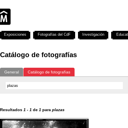
Exposiciones
Fotografías del CdF
Investigación
Educat
Catálogo de fotografías
General
Catálogo de fotografías
Resultados
1
-
1
de
1
para
plazas