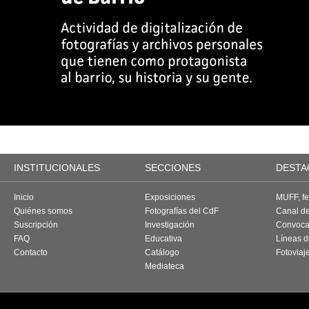
INSTITUCIONALES
SECCIONES
DESTA
Inicio
Exposiciones
MUFF, fes
Quiénes somos
Fotografías del CdF
Canal d
Suscripción
Investigación
Convoca
FAQ
Educativa
Líneas d
Contacto
Catálogo
Fotoviaj
Mediateca