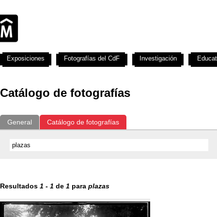
Exposiciones
Fotografías del CdF
Investigación
Educat
Catálogo de fotografías
General
Catálogo de fotografías
Resultados
1
-
1
de
1
para
plazas