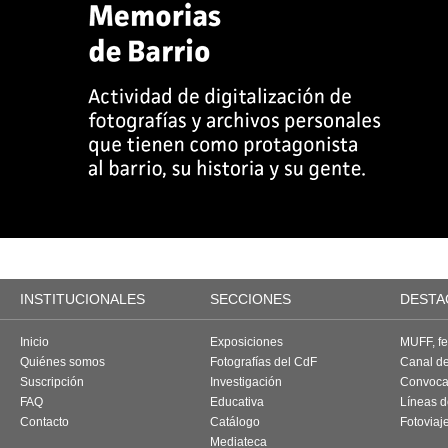
INSTITUCIONALES
SECCIONES
DESTA
Inicio
Exposiciones
MUFF, fes
Quiénes somos
Fotografías del CdF
Canal d
Suscripción
Investigación
Convoca
FAQ
Educativa
Líneas d
Contacto
Catálogo
Fotoviaj
Mediateca