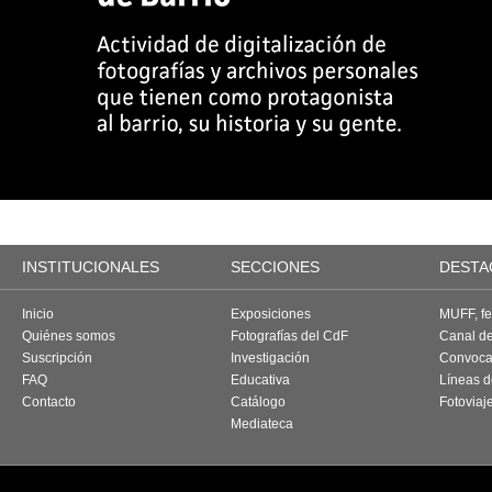
INSTITUCIONALES
SECCIONES
DESTA
Inicio
Exposiciones
MUFF, fes
Quiénes somos
Fotografías del CdF
Canal d
Suscripción
Investigación
Convoca
FAQ
Educativa
Líneas d
Contacto
Catálogo
Fotoviaj
Mediateca