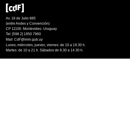
Av. 18 de Julio 885
(entre Andes y Convención)
CP 11100. Montevideo. Uruguay
Tel: [598 2] 1950 7960
Mail:
CdF@imm.gub.uy
Lunes, miércoles, jueves, viernes: de 10 a 19.30 h.
Martes: de 10 a 21 h. Sábados de 9.30 a 14.30 h.