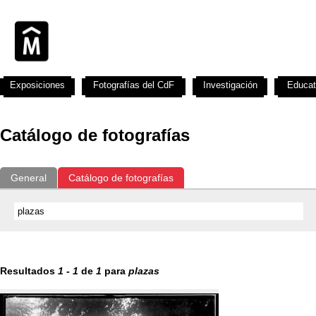
Exposiciones
Fotografías del CdF
Investigación
Educat
Catálogo de fotografías
General
Catálogo de fotografías
Resultados
1
-
1
de
1
para
plazas