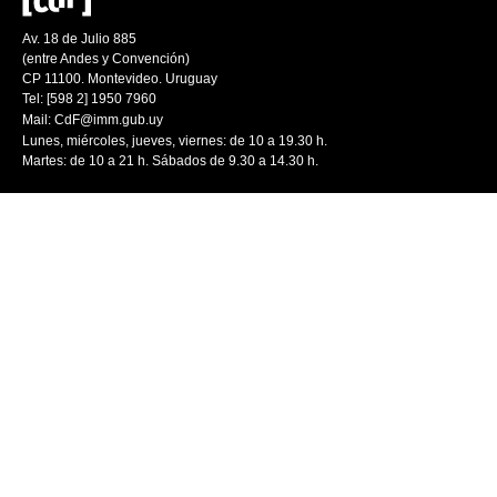
Av. 18 de Julio 885
(entre Andes y Convención)
CP 11100. Montevideo. Uruguay
Tel: [598 2] 1950 7960
Mail:
CdF@imm.gub.uy
Lunes, miércoles, jueves, viernes: de 10 a 19.30 h.
Martes: de 10 a 21 h. Sábados de 9.30 a 14.30 h.