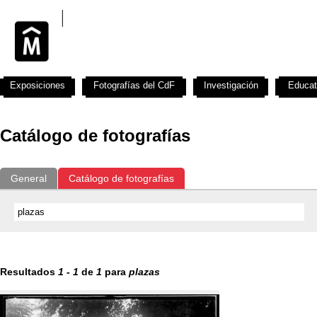
Exposiciones
Fotografías del CdF
Investigación
Educat
Catálogo de fotografías
General
Catálogo de fotografías
Resultados
1
-
1
de
1
para
plazas