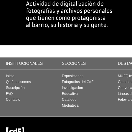
INSTITUCIONALES
SECCIONES
DESTA
Inicio
Exposiciones
MUFF, fes
Quiénes somos
Fotografías del CdF
Canal d
Suscripción
Investigación
Convoca
FAQ
Educativa
Líneas d
Contacto
Catálogo
Fotoviaj
Mediateca