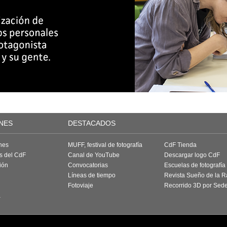
NES
DESTACADOS
nes
MUFF, festival de fotografía
CdF Tienda
as del CdF
Canal de YouTube
Descargar logo CdF
ión
Convocatorias
Escuelas de fotografía
Líneas de tiempo
Revista Sueño de la 
Fotoviaje
Recorrido 3D por Sed
a