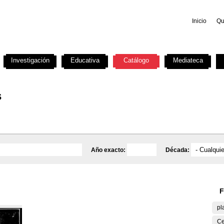
Inicio
Qu
Investigación
Educativa
Catálogo
Mediateca
s
Año exacto:
Década:
F
pl
Ce