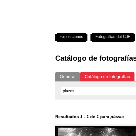
Exposiciones
Fotografías del CdF
Catálogo de fotografía
General
Catálogo de fotografías
Resultados
1
-
1
de
1
para
plazas