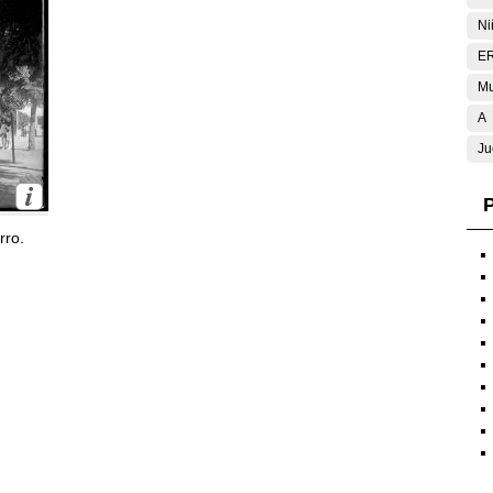
Ni
E
Mu
A
Ju
P
rro.