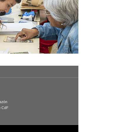
Razón
e CdF