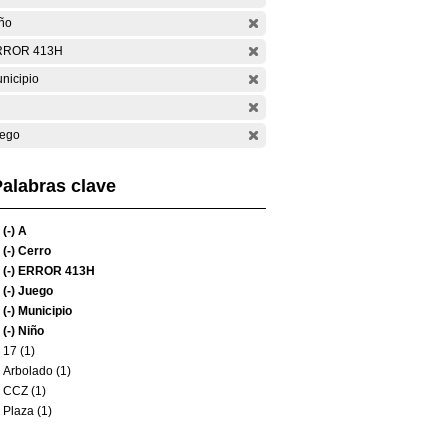
ño
RROR 413H
nicipio
ego
alabras clave
(-)
A
(-)
Cerro
(-)
ERROR 413H
(-)
Juego
(-)
Municipio
(-)
Niño
17 (1)
Arbolado (1)
CCZ (1)
Plaza (1)