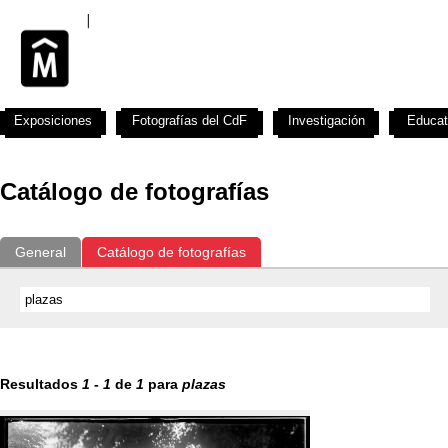
Exposiciones
Fotografías del CdF
Investigación
Educat
Catálogo de fotografías
General
Catálogo de fotografías
Resultados
1
-
1
de
1
para
plazas