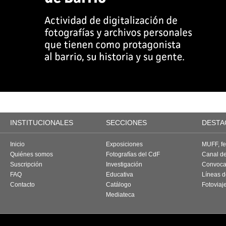
INSTITUCIONALES
SECCIONES
DESTA
Inicio
Exposiciones
MUFF, fes
Quiénes somos
Fotografías del CdF
Canal d
Suscripción
Investigación
Convoca
FAQ
Educativa
Líneas d
Contacto
Catálogo
Fotoviaj
Mediateca