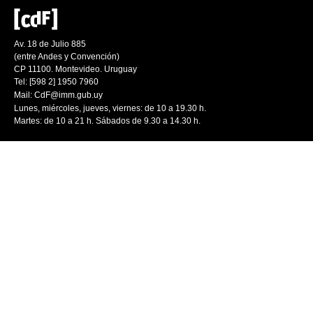
Av. 18 de Julio 885
(entre Andes y Convención)
CP 11100. Montevideo. Uruguay
Tel: [598 2] 1950 7960
Mail:
CdF@imm.gub.uy
Lunes, miércoles, jueves, viernes: de 10 a 19.30 h.
Martes: de 10 a 21 h. Sábados de 9.30 a 14.30 h.