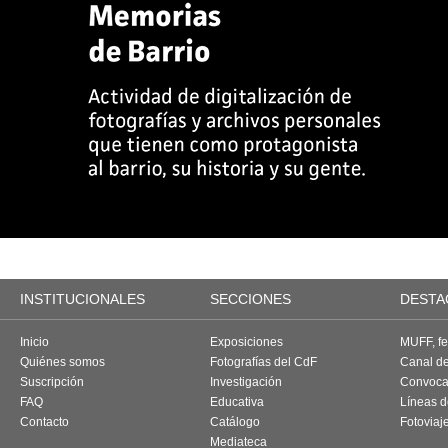
INSTITUCIONALES
SECCIONES
DESTA
Inicio
Exposiciones
MUFF, fes
Quiénes somos
Fotografías del CdF
Canal d
Suscripción
Investigación
Convoca
FAQ
Educativa
Líneas d
Contacto
Catálogo
Fotoviaj
Mediateca