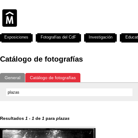
Exposiciones
Fotografías del CdF
Investigación
Educat
Catálogo de fotografías
General
Catálogo de fotografías
Resultados
1
-
1
de
1
para
plazas