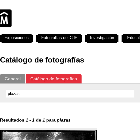
Exposiciones
Fotografías del CdF
Investigación
Educat
Catálogo de fotografías
General
Catálogo de fotografías
Resultados
1
-
1
de
1
para
plazas