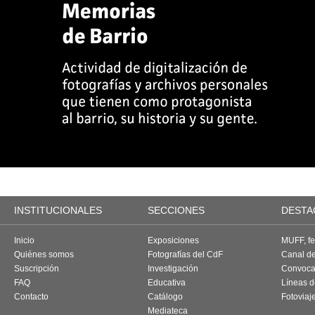
INSTITUCIONALES
SECCIONES
DESTA
Inicio
Exposiciones
MUFF, fes
Quiénes somos
Fotografías del CdF
Canal d
Suscripción
Investigación
Convoca
FAQ
Educativa
Líneas d
Contacto
Catálogo
Fotoviaj
Mediateca