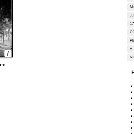
Mu
Ju
17
C
Pl
A
Ni
rro.
P