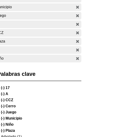
nicipio
ego
CZ
aza
ño
alabras clave
(-)
17
(-)
A
(-)
CCZ
(-)
Cerro
(-)
Juego
(-)
Municipio
(-)
Niño
(-)
Plaza
Arbolado (1)