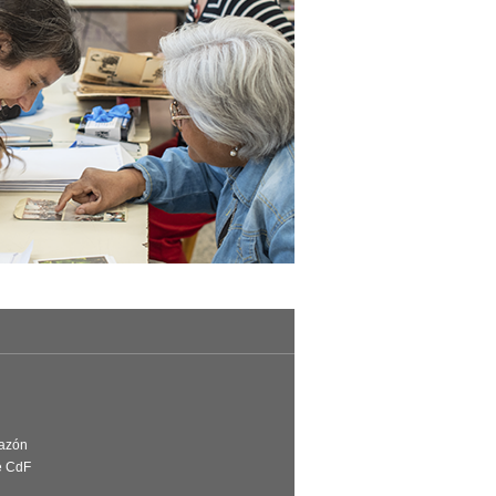
Razón
e CdF