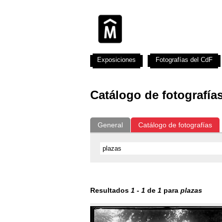
Exposiciones
Fotografías del CdF
Catálogo de fotografía
General
Catálogo de fotografías
Resultados
1
-
1
de
1
para
plazas