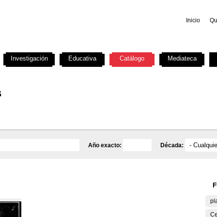
Inicio
Qu
Investigación
Educativa
Catálogo
Mediateca
s
Año exacto:
Década:
F
pl
Ce