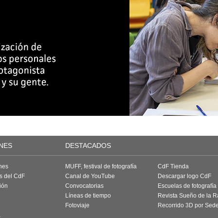
NES
DESTACADOS
nes
MUFF, festival de fotografía
CdF Tienda
as del CdF
Canal de YouTube
Descargar logo CdF
ión
Convocatorias
Escuelas de fotografía
Líneas de tiempo
Revista Sueño de la 
Fotoviaje
Recorrido 3D por Sed
a