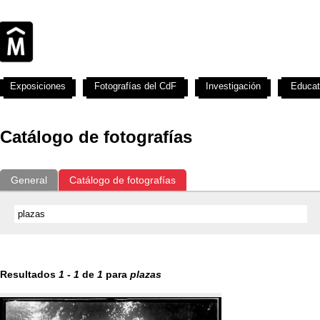
Exposiciones
Fotografías del CdF
Investigación
Educat
Catálogo de fotografías
General
Catálogo de fotografías
Resultados
1
-
1
de
1
para
plazas