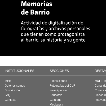
INSTITUCIONALES
SECCIONES
DESTA
Inicio
Exposiciones
MUFF, fes
Quiénes somos
Fotografías del CdF
Canal d
Suscripción
Investigación
Convoca
FAQ
Educativa
Líneas d
Contacto
Catálogo
Fotoviaj
Mediateca