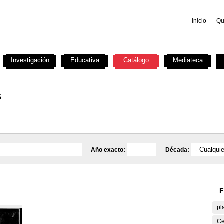
Inicio
Qu
Investigación
Educativa
Catálogo
Mediateca
s
Año exacto:
Década:
F
pl
Ce