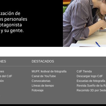
NES
DESTACADOS
nes
MUFF, festival de fotografía
CdF Tienda
as del CdF
Canal de YouTube
Descargar logo CdF
ión
Convocatorias
Escuelas de fotografía
Líneas de tiempo
Revista Sueño de la 
Fotoviaje
Recorrido 3D por Sed
a