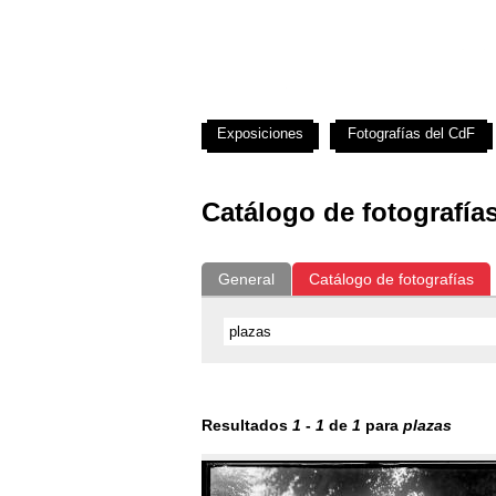
Exposiciones
Fotografías del CdF
Catálogo de fotografía
General
Catálogo de fotografías
Resultados
1
-
1
de
1
para
plazas