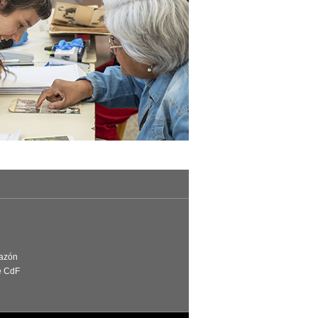
Razón
e CdF