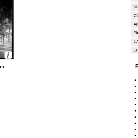
Mu
C
Ar
Pl
17
E
P
rro.