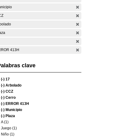
nicipio
CZ
bolado
aza
RROR 413H
alabras clave
(-)
17
(-)
Arbolado
(-)
CCZ
(-)
Cerro
(-)
ERROR 413H
(-)
Municipio
(-)
Plaza
A (1)
Juego (1)
Niño (1)