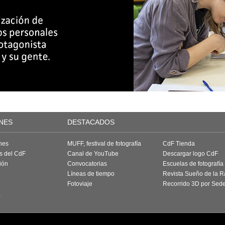
NES
DESTACADOS
nes
MUFF, festival de fotografía
CdF Tienda
as del CdF
Canal de YouTube
Descargar logo CdF
ión
Convocatorias
Escuelas de fotografía
Líneas de tiempo
Revista Sueño de la 
Fotoviaje
Recorrido 3D por Sed
a