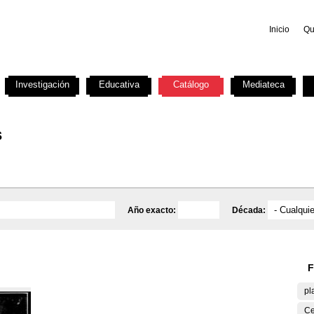
Inicio
Qu
Investigación
Educativa
Catálogo
Mediateca
s
Año exacto:
Década:
F
pl
Ce