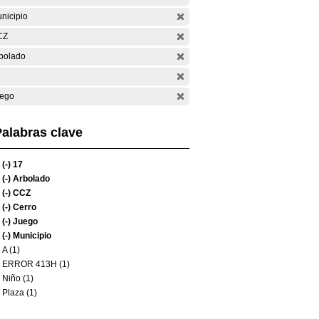
nicipio
CZ
bolado
ego
alabras clave
(-)
17
(-)
Arbolado
(-)
CCZ
(-)
Cerro
(-)
Juego
(-)
Municipio
A (1)
ERROR 413H (1)
Niño (1)
Plaza (1)