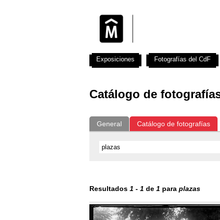
Exposiciones
Fotografías del CdF
Catálogo de fotografía
General
Catálogo de fotografías
Resultados
1
-
1
de
1
para
plazas