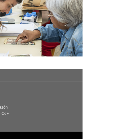
Razón
e CdF