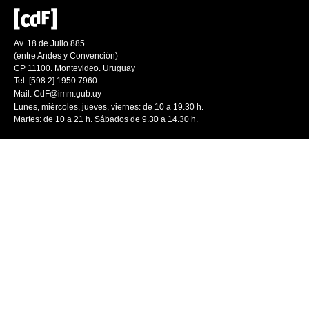
Av. 18 de Julio 885
(entre Andes y Convención)
CP 11100. Montevideo. Uruguay
Tel: [598 2] 1950 7960
Mail:
CdF@imm.gub.uy
Lunes, miércoles, jueves, viernes: de 10 a 19.30 h.
Martes: de 10 a 21 h. Sábados de 9.30 a 14.30 h.