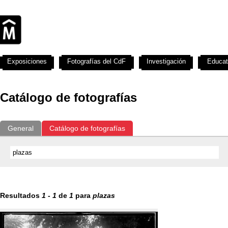
Exposiciones
Fotografías del CdF
Investigación
Educat
Catálogo de fotografías
General
Catálogo de fotografías
Resultados
1
-
1
de
1
para
plazas