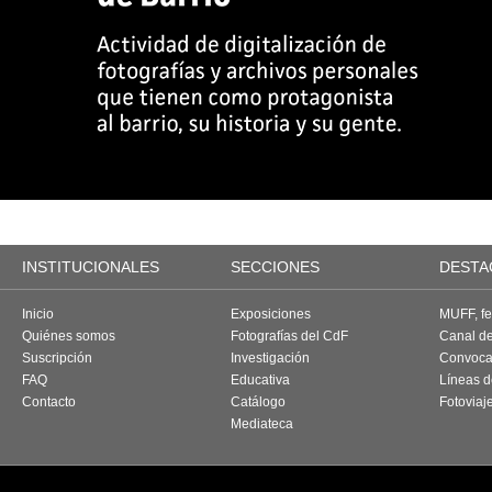
INSTITUCIONALES
SECCIONES
DESTA
Inicio
Exposiciones
MUFF, fes
Quiénes somos
Fotografías del CdF
Canal d
Suscripción
Investigación
Convoca
FAQ
Educativa
Líneas d
Contacto
Catálogo
Fotoviaj
Mediateca