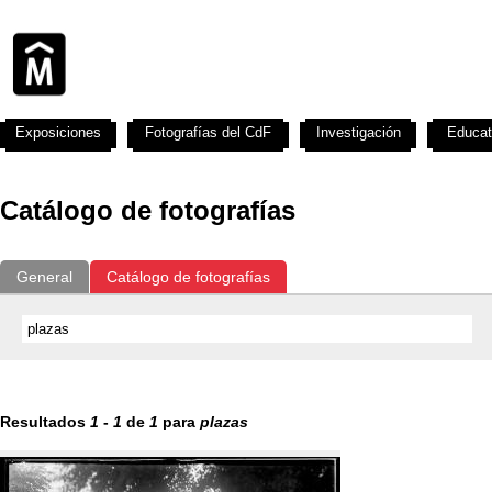
Exposiciones
Fotografías del CdF
Investigación
Educat
Catálogo de fotografías
General
Catálogo de fotografías
Resultados
1
-
1
de
1
para
plazas