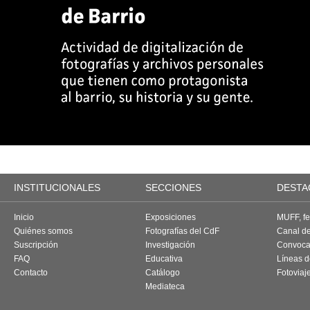
INSTITUCIONALES
SECCIONES
DESTA
Inicio
Exposiciones
MUFF, fes
Quiénes somos
Fotografías del CdF
Canal d
Suscripción
Investigación
Convoca
FAQ
Educativa
Líneas d
Contacto
Catálogo
Fotoviaj
Mediateca