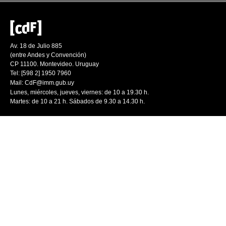
Av. 18 de Julio 885
(entre Andes y Convención)
CP 11100. Montevideo. Uruguay
Tel: [598 2] 1950 7960
Mail:
CdF@imm.gub.uy
Lunes, miércoles, jueves, viernes: de 10 a 19.30 h.
Martes: de 10 a 21 h. Sábados de 9.30 a 14.30 h.