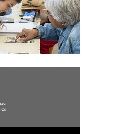
Razón
e CdF