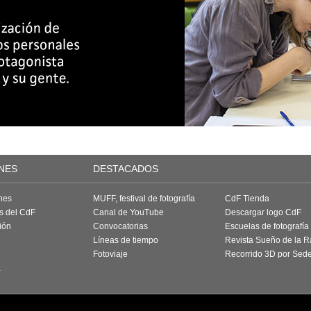
NES
DESTACADOS
nes
MUFF, festival de fotografía
CdF Tienda
as del CdF
Canal de YouTube
Descargar logo CdF
ión
Convocatorias
Escuelas de fotografía
Líneas de tiempo
Revista Sueño de la 
Fotoviaje
Recorrido 3D por Sed
a