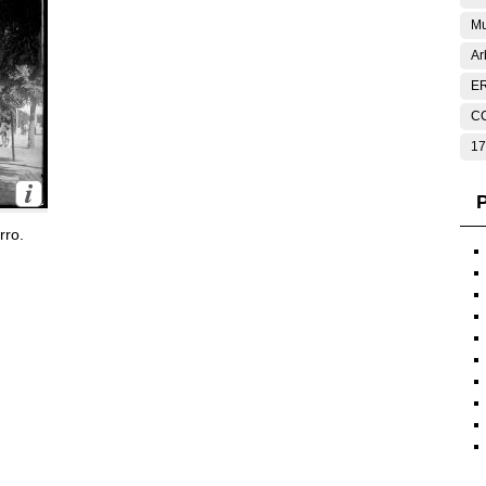
Mu
Ar
E
C
17
P
rro.