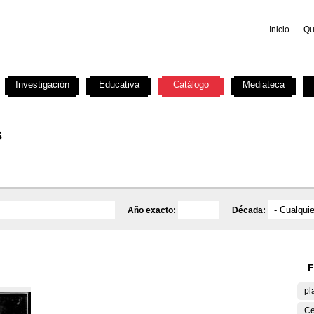
Inicio
Qu
Investigación
Educativa
Catálogo
Mediateca
s
Año exacto:
Década:
F
pl
Ce