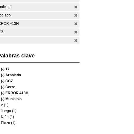
nicipio
bolado
RROR 413H
CZ
alabras clave
(-)
17
(-)
Arbolado
(-)
CCZ
(-)
Cerro
(-)
ERROR 413H
(-)
Municipio
A (1)
Juego (1)
Niño (1)
Plaza (1)