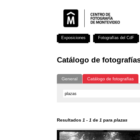
Exposiciones
Fotografías del CdF
Catálogo de fotografía
General
Catálogo de fotografías
Resultados
1
-
1
de
1
para
plazas