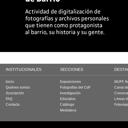
INSTITUCIONALES
SECCIONES
DESTA
Inicio
Exposiciones
MUFF, fes
Quiénes somos
Fotografías del CdF
Canal d
Suscripción
Investigación
Convoca
FAQ
Educativa
Líneas d
Contacto
Catálogo
Fotoviaj
Mediateca