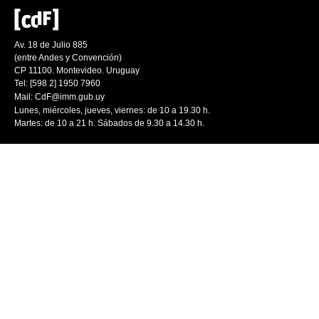
Av. 18 de Julio 885
(entre Andes y Convención)
CP 11100. Montevideo. Uruguay
Tel: [598 2] 1950 7960
Mail:
CdF@imm.gub.uy
Lunes, miércoles, jueves, viernes: de 10 a 19.30 h.
Martes: de 10 a 21 h. Sábados de 9.30 a 14.30 h.