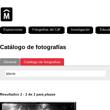
Exposiciones
Fotografías del CdF
Investigación
Educat
Catálogo de fotografías
General
Catálogo de fotografías
Resultados
1
-
1
de
1
para
plazas