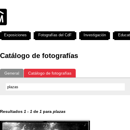
Exposiciones
Fotografías del CdF
Investigación
Educat
Catálogo de fotografías
General
Catálogo de fotografías
Resultados
1
-
1
de
1
para
plazas