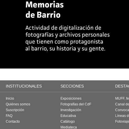
INSTITUCIONALES
SECCIONES
DESTA
Inicio
Exposiciones
MUFF, fes
Quiénes somos
Fotografías del CdF
Canal d
Suscripción
Investigación
Convoca
FAQ
Educativa
Líneas d
Contacto
Catálogo
Fotoviaj
Mediateca