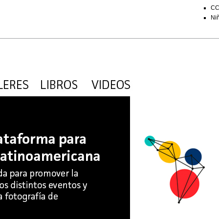
CC
Niñ