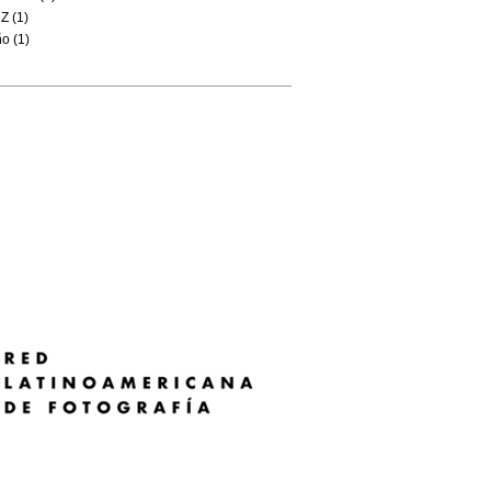
Z (1)
o (1)