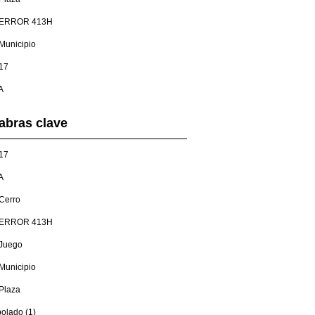
ERROR 413H
Municipio
17
A
abras clave
17
A
Cerro
ERROR 413H
Juego
Municipio
Plaza
olado (1)