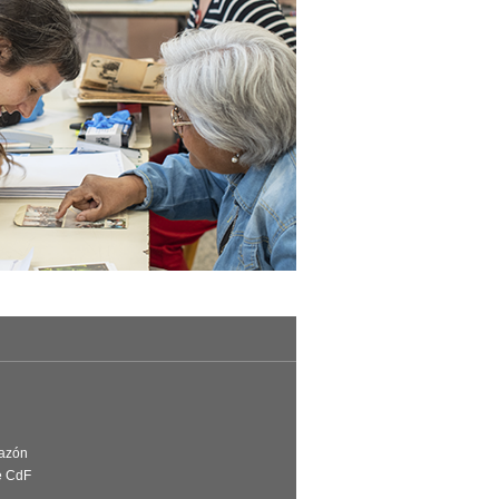
Razón
e CdF