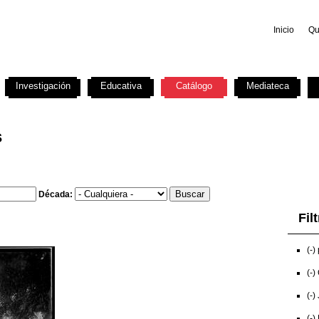
Inicio
Qu
Investigación
Educativa
Catálogo
Mediateca
s
Década:
Fil
(-)
(-)
(-)
(-)