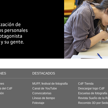
NES
DESTACADOS
nes
MUFF, festival de fotografía
CdF Tienda
as del CdF
Canal de YouTube
Descargar logo CdF
ión
Convocatorias
Escuelas de fotografía
Líneas de tiempo
Revista Sueño de la 
Fotoviaje
Recorrido 3D por Sed
a