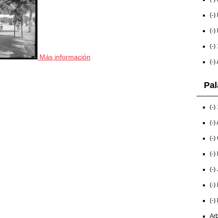
(-)
(-)
(-)
Más información
(-)
Pal
(-)
(-)
(-)
(-)
(-)
(-)
(-)
Arb