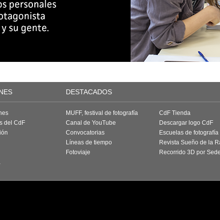
NES
DESTACADOS
nes
MUFF, festival de fotografía
CdF Tienda
as del CdF
Canal de YouTube
Descargar logo CdF
ión
Convocatorias
Escuelas de fotografía
Líneas de tiempo
Revista Sueño de la 
Fotoviaje
Recorrido 3D por Sed
a