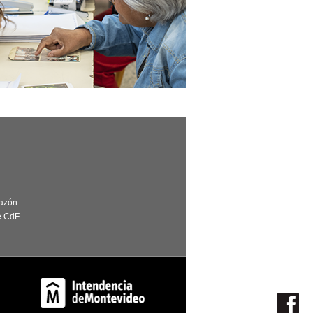
Razón
e CdF