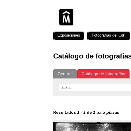
Exposiciones
Fotografías del CdF
Catálogo de fotografía
General
Catálogo de fotografías
Resultados
1
-
1
de
1
para
plazas