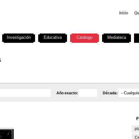
Inicio
Qu
Investigación
Educativa
Catálogo
Mediateca
s
Año exacto:
Década:
F
pl
Ce