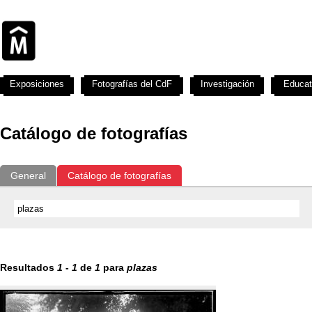
Exposiciones
Fotografías del CdF
Investigación
Educat
Catálogo de fotografías
General
Catálogo de fotografías
Resultados
1
-
1
de
1
para
plazas