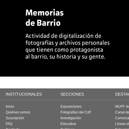
INSTITUCIONALES
SECCIONES
DESTA
Inicio
Exposiciones
MUFF, fes
Quiénes somos
Fotografías del CdF
Canal d
Suscripción
Investigación
Convoca
FAQ
Educativa
Líneas d